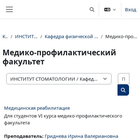
Перейти к основному содержанию
Вход
Изменить данные пои
Боковая панель
Курсы
ИНСТИТУТ СТОМАТОЛОГИИ
Кафедра физической культуры и медицинской реабилитации
Медико-профилактический факультет
Медико-профилактический
факультет
Поис
Категории курсов
Поиск 
Медицинская реабилитация
Для студентов VI курса медико-профилактического
факультета
Преподаватель:
Гриднева Ирина Валериановна