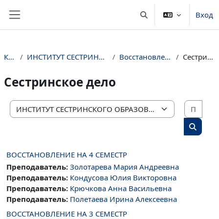
Перейти к основному содержанию
Вход
Изменить данные пои
Боковая панель
Курсы
ИНСТИТУТ СЕСТРИНСКОГО ОБРАЗОВАНИЯ
Восстановленные студенты
Сестринское дело
Сестринское дело
Поис
Категории курсов
Поиск 
ВОССТАНОВЛЕНИЕ НА 4 СЕМЕСТР
Преподаватель:
Золотарева Мария Андреевна
Преподаватель:
Кондусова Юлия Викторовна
Преподаватель:
Крючкова Анна Васильевна
Преподаватель:
Полетаева Ирина Алексеевна
ВОССТАНОВЛЕНИЕ НА 3 СЕМЕСТР