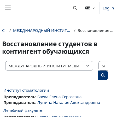
Skip to main content
Log in
Toggle search input
Side panel
Courses
МЕЖДУНАРОДНЫЙ ИНСТИТУТ МЕДИЦИНСКОГО ОБРАЗОВАНИЯ И СОТРУДНИЧЕСТВА
Восстановление студентов в контингент обучающихся
Восстановление студентов в
контингент обучающихся
Sear
Course categories
Search 
Институт стоматологии
Преподаватель:
Баева Елена Сергеевна
Преподаватель:
Лунина Наталия Александровна
Лечебный факультет
Преподаватель:
Баева Елена Сергеевна