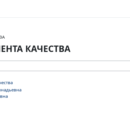
ВА
ЕНТА КАЧЕСТВА
чества
ннадьевна
овна