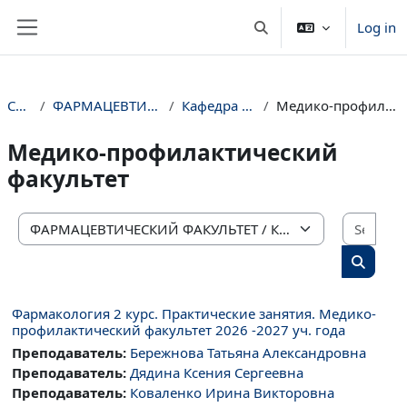
Skip to main content
Log in
Toggle search input
Side panel
Courses
ФАРМАЦЕВТИЧЕСКИЙ ФАКУЛЬТЕТ
Кафедра фармакологии
Медико-профилактический факультет
Медико-профилактический
факультет
Sear
Course categories
Search 
Фармакология 2 курс. Практические занятия. Медико-
профилактический факультет 2026 -2027 уч. года
Преподаватель:
Бережнова Татьяна Александровна
Преподаватель:
Дядина Ксения Сергеевна
Преподаватель:
Коваленко Ирина Викторовна