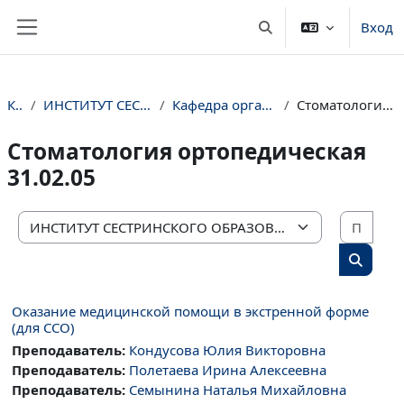
Перейти к основному содержанию
Вход
Изменить данные пои
Боковая панель
Курсы
ИНСТИТУТ СЕСТРИНСКОГО ОБРАЗОВАНИЯ
Кафедра организации сестринского дела
Стоматология ортопедическая 31.02.05
Стоматология ортопедическая
31.02.05
Поис
Категории курсов
Поиск 
Оказание медицинской помощи в экстренной форме
(для ССО)
Преподаватель:
Кондусова Юлия Викторовна
Преподаватель:
Полетаева Ирина Алексеевна
Преподаватель:
Семынина Наталья Михайловна