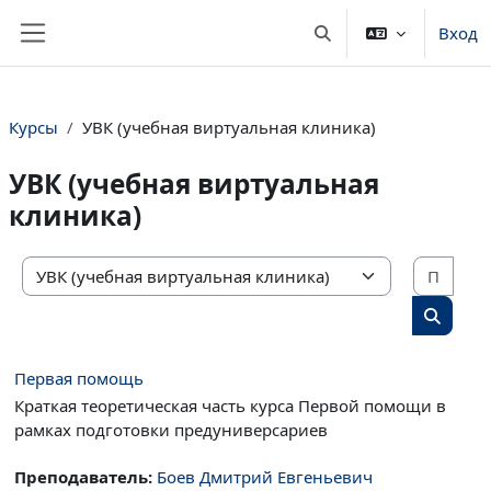
Перейти к основному содержанию
Вход
Изменить данные пои
Боковая панель
Курсы
УВК (учебная виртуальная клиника)
УВК (учебная виртуальная
клиника)
Поис
Категории курсов
Поиск 
Первая помощь
Краткая теоретическая часть курса Первой помощи в
рамках подготовки предуниверсариев
Преподаватель:
Боев Дмитрий Евгеньевич