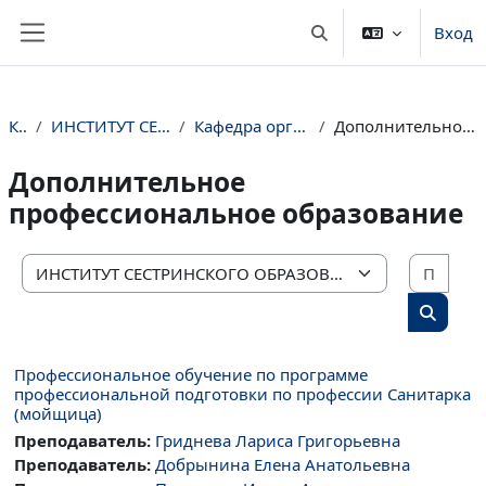
Перейти к основному содержанию
Вход
Изменить данные пои
Боковая панель
Курсы
ИНСТИТУТ СЕСТРИНСКОГО ОБРАЗОВАНИЯ
Кафедра организации сестринского дела
Дополнительное профессиональное образование
Дополнительное
профессиональное образование
Поис
Категории курсов
Поиск 
Профессиональное обучение по программе
профессиональной подготовки по профессии Санитарка
(мойщица)
Преподаватель:
Гриднева Лариса Григорьевна
Преподаватель:
Добрынина Елена Анатольевна