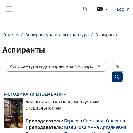
Skip to main content
Log in
Toggle search input
Side panel
Courses
Аспирантура и докторантура
Аспиранты
Аспиранты
Sear
Course categories
Search 
МЕТОДИКА ПРЕПОДАВАНИЯ
для аспирантов по всем научным
специальностям
Преподаватель:
Берлева Светлана Юрьевна
Преподаватель:
Маликова Анна Аркадьевна