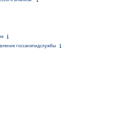
ия
авление госсанэпидслужбы