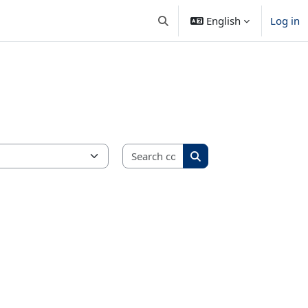
English
Log in
Toggle search input
Search courses
Search courses