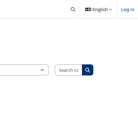
English
Log in
Toggle search input
Search courses
Search courses