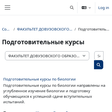
Skip to main content
Log in
Toggle search input
Side panel
Courses
ФАКУЛЬТЕТ ДОВУЗОВСКОГО ОБРАЗОВАНИЯ
Подготовительные курсы
Подготовительные курсы
Sear
Course categories
Search 
Подготовительные курсы по биологии
Подготовительные курсы по биологии направлены на
углубленное изучение биологии и подготовку
обучающихся к успешной сдаче вступительных
испытаний.