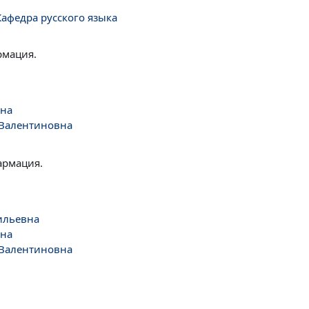
афедра русского языка
рмация.
вна
 Валентиновна
армация.
ильевна
вна
 Валентиновна