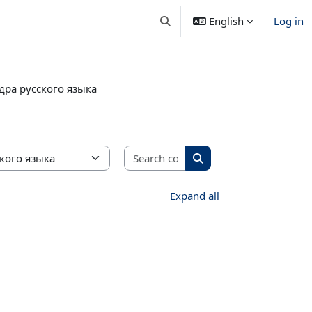
English
Log in
Toggle search input
дра русского языка
Search courses
Search courses
Expand all