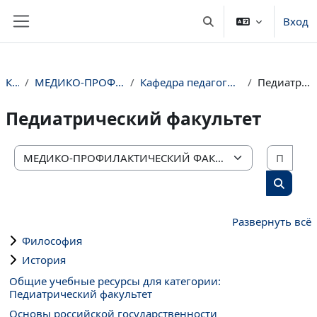
Перейти к основному содержанию
Вход
Изменить данные пои
Боковая панель
Курсы
МЕДИКО-ПРОФИЛАКТИЧЕСКИЙ ФАКУЛЬТЕТ
Кафедра педагогики и гуманитарных дисциплин
Педиатрический факультет
Педиатрический факультет
Поис
Категории курсов
Поиск 
Развернуть всё
Философия
История
Общие учебные ресурсы для категории:
Педиатрический факультет
Основы российской государственности