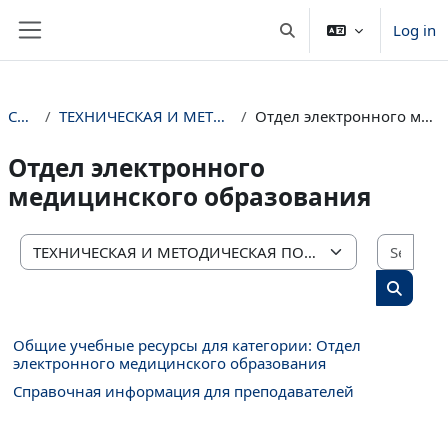
Skip to main content
Log in
Toggle search input
Side panel
Courses
ТЕХНИЧЕСКАЯ И МЕТОДИЧЕСКАЯ ПОДДЕРЖКА
Отдел электронного медицинского образования
Отдел электронного
медицинского образования
Sear
Course categories
Search 
Общие учебные ресурсы для категории: Отдел
электронного медицинского образования
Справочная информация для преподавателей