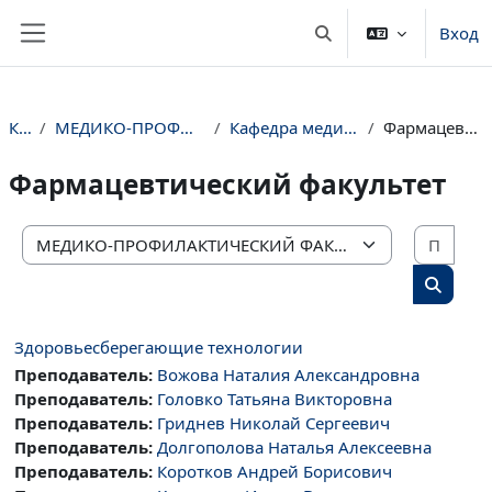
Перейти к основному содержанию
Вход
Изменить данные пои
Боковая панель
Курсы
МЕДИКО-ПРОФИЛАКТИЧЕСКИЙ ФАКУЛЬТЕТ
Кафедра медицинской профилактики
Фармацевтический факультет
Фармацевтический факультет
Поис
Категории курсов
Поиск 
Здоровьесберегающие технологии
Преподаватель:
Вожова Наталия Александровна
Преподаватель:
Головко Татьяна Викторовна
Преподаватель:
Гриднев Николай Сергеевич
Преподаватель:
Долгополова Наталья Алексеевна
Преподаватель:
Коротков Андрей Борисович