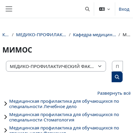
Перейти к основному содержанию
Вход
Изменить данные пои
Боковая панель
Курсы
МЕДИКО-ПРОФИЛАКТИЧЕСКИЙ ФАКУЛЬТЕТ
Кафедра медицинской профилактики
МИМОС
МИМОС
Поис
Категории курсов
Поиск 
Развернуть всё
Медицинская профилактика для обучающихся по
специальности Лечебное дело
Медицинская профилактика для обучающихся по
специальности Стоматология
Медицинская профилактика для обучающихся по
специальности Фармация