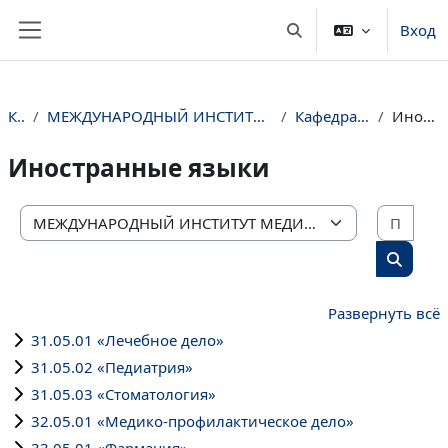
Перейти к основному содержанию
Вход
Изменить данные пои
Боковая панель
Курсы
МЕЖДУНАРОДНЫЙ ИНСТИТУТ МЕДИЦИНСКОГО ОБРАЗОВАНИЯ И СОТРУДНИЧЕСТВА
Кафедра иностранных языков
Иностранные языки
Иностранные языки
Поис
Категории курсов
Поиск 
Развернуть всё
31.05.01 «Лечебное дело»
31.05.02 «Педиатрия»
31.05.03 «Стоматология»
32.05.01 «Медико-профилактическое дело»
33.05.01 «Фармация»