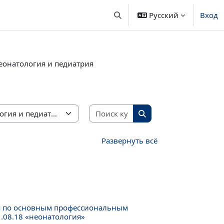
Русский
Вход
Изменить данные поисковой 
еонатология и педиатрия
Поиск курса
Поиск курса
Развернуть всё
я по основным профессиональным
.08.18 «неонатология»