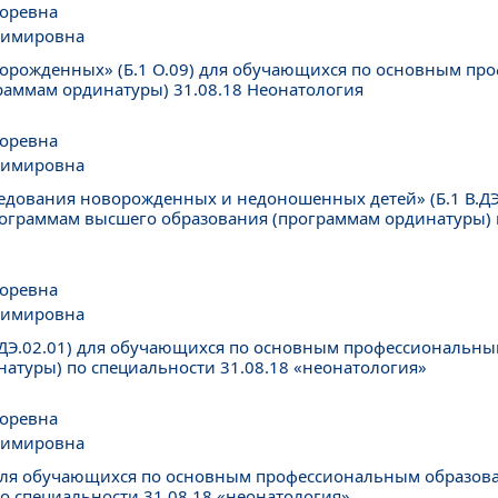
горевна
димировна
орожденных» (Б.1 О.09) для обучающихся по основным п
раммам ординатуры) 31.08.18 Неонатология
горевна
димировна
едования новорожденных и недоношенных детей» (Б.1 В.ДЭ
граммам высшего образования (программам ординатуры) п
горевна
димировна
В.ДЭ.02.01) для обучающихся по основным профессиональн
атуры) по специальности 31.08.18 «неонатология»
горевна
димировна
) для обучающихся по основным профессиональным образо
о специальности 31.08.18 «неонатология»