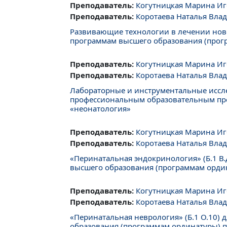
Преподаватель:
Когутницкая Марина И
Преподаватель:
Коротаева Наталья Вла
Развивающие технологии в лечении нов
программам высшего образования (прог
Преподаватель:
Когутницкая Марина И
Преподаватель:
Коротаева Наталья Вла
Лабораторные и инструментальные иссл
профессиональным образовательным про
«неонатология»
Преподаватель:
Когутницкая Марина И
Преподаватель:
Коротаева Наталья Вла
«Перинатальная эндокринология» (Б.1 
высшего образования (программам ордин
Преподаватель:
Когутницкая Марина И
Преподаватель:
Коротаева Наталья Вла
«Перинатальная неврология» (Б.1 О.10
образования (программам ординатуры) п