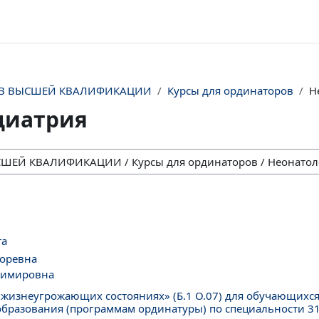
ОВ ВЫСШЕЙ КВАЛИФИКАЦИИ
Курсы для ординаторов
Н
диатрия
та
горевна
димировна
изнеугрожающих состояниях» (Б.1 О.07) для обучающихс
разования (программам ординатуры) по специальности 31