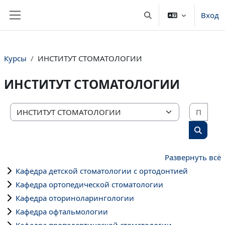
Перейти к основному содержанию
Вход
Изменить данные пои
Боковая панель
Курсы
ИНСТИТУТ СТОМАТОЛОГИИ
ИНСТИТУТ СТОМАТОЛОГИИ
Поис
Категории курсов
Поиск 
Развернуть всё
Кафедра детской стоматологии с ортодонтией
Кафедра ортопедической стоматологии
Кафедра оториноларингологии
Кафедра офтальмологии
Кафедра пропедевтической стоматологии