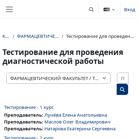
Перейти к основному содержанию
Вход
Изменить данные пои
Боковая панель
Курсы
ФАРМАЦЕВТИЧЕСКИЙ ФАКУЛЬТЕТ
Тестирование для проведения диагностической работы
Тестирование для проведения
диагностической работы
Поис
Категории курсов
Поиск 
Тестирование - 1 курс
Преподаватель:
Лунёва Елена Анатольевна
Преподаватель:
Маслов Олег Владимирович
Преподаватель:
Натарова Екатерина Сергеевна
Тестирование - 2 курс