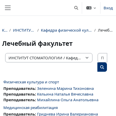
Перейти к основному содержанию
Вход
Изменить данные пои
Боковая панель
Курсы
ИНСТИТУТ СТОМАТОЛОГИИ
Кафедра физической культуры и медицинской реабилитации
Лечебный факультет
Лечебный факультет
Поис
Категории курсов
Поиск 
Физическая культура и спорт
Преподаватель:
Зеленина Марина Тихоновна
Преподаватель:
Кельина Наталья Вячеславна
Преподаватель:
Михайлина Ольга Анатольевна
Медицинская реабилитация
Преподаватель:
Гриднева Ирина Валериановна