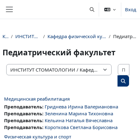
Перейти к основному содержанию
Вход
Изменить данные пои
Боковая панель
Курсы
ИНСТИТУТ СТОМАТОЛОГИИ
Кафедра физической культуры и медицинской реабилитации
Педиатрический факультет
Педиатрический факультет
Поис
Категории курсов
Поиск 
Медицинская реабилитация
Преподаватель:
Гриднева Ирина Валериановна
Преподаватель:
Зеленина Марина Тихоновна
Преподаватель:
Кельина Наталья Вячеславна
Преподаватель:
Короткова Светлана Борисовна
Физическая культура и спорт