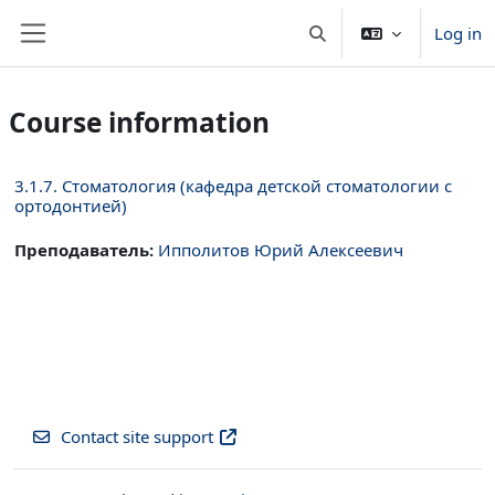
Skip to main content
Log in
Toggle search input
Side panel
Course information
3.1.7. Стоматология (кафедра детской стоматологии с
ортодонтией)
Преподаватель:
Ипполитов Юрий Алексеевич
Contact site support