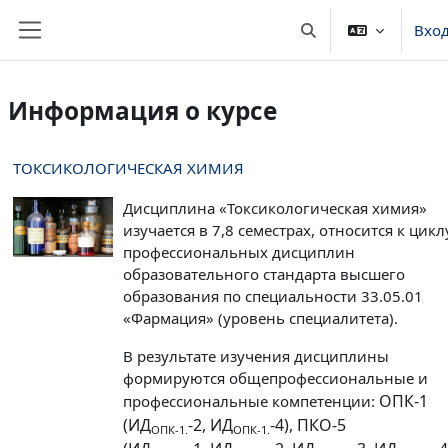
Перейти к основному содержанию
Вхо
Изменить данные п
Боковая панель
Информация о курсе
ТОКСИКОЛОГИЧЕСКАЯ ХИМИЯ
Дисциплина «Токсикологическая химия»
изучается в 7,8 семестрах, относится к цикл
профессиональных дисциплин
образовательного стандарта высшего
образования по специальности 33.05.01
«Фармация» (уровень специалитета).
В результате изучения дисциплины
формируются общепрофессиональные и
ОПК-1
профессиональные компетенции:
(
ИД
-2,
ИД
-4),
ПКО-5
ОПК-1.
ОПК-1.