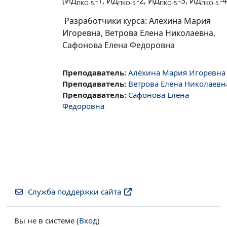
(
ИД
-1,
ИД
-2,
ИД
-3,
ИД
-4
ПКО-5.
ПКО-5.
ПКО-5.
ПКО-5.
Разработчики курса: Алёхина Мария
Игоревна, Ветрова Елена Николаевна,
Сафонова Елена Федоровна
Преподаватель:
Алёхина Мария Игоревна
Преподаватель:
Ветрова Елена Николаевн
Преподаватель:
Сафонова Елена
Федоровна
Служба поддержки сайта
Вы не в системе (
Вход
)