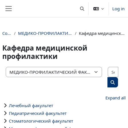
Skip to main content
Log in
Toggle search input
Side panel
Courses
МЕДИКО-ПРОФИЛАКТИЧЕСКИЙ ФАКУЛЬТЕТ
Кафедра медицинской профилактики
Кафедра медицинской
профилактики
Sear
Course categories
Search 
Expand all
Лечебный факультет
Педиатрический факультет
Стоматологический факультет