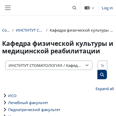
Skip to main content
Log in
Toggle search input
Side panel
Courses
ИНСТИТУТ СТОМАТОЛОГИИ
Кафедра физической культуры и медицинской реабилитации
Кафедра физической культуры и
медицинской реабилитации
Sear
Course categories
Search 
Expand all
ИСО
Лечебный факультет
Педиатрический факультет